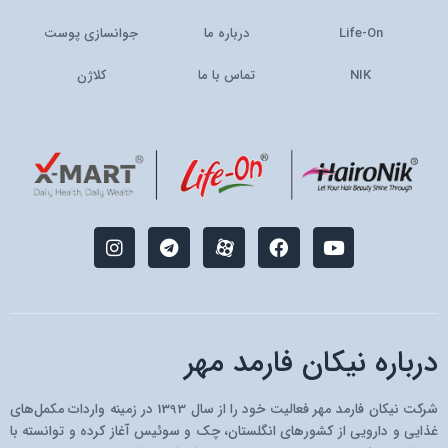
Life-On
درباره ما
جوانسازی پوست
NIK
تماس با ما
کلاژن
I
T
M
F
Y
n
e
-
a
o
s
l
i
c
u
t
e
c
e
t
a
g
o
b
u
g
r
n
o
b
r
a
-
o
e
درباره نیکان فارمد مهر
a
m
a
k
m
p
a
شرکت نیکان فارمد مهر فعالیت خود را از سال 1393 در زمینه واردات مکمل‌های
r
غذایی و دارویی از کشو‌رهای انگلستان، چک و سوئیس آغاز کرده و توانسته با
a