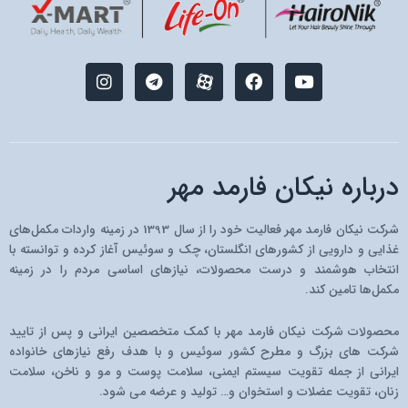
I
T
M
F
Y
n
e
-
a
o
s
l
i
c
u
t
e
c
e
t
a
g
o
b
u
g
r
n
o
b
r
a
-
o
e
درباره نیکان فارمد مهر
a
m
a
k
m
p
a
شرکت نیکان فارمد مهر فعالیت خود را از سال 1393 در زمینه واردات مکمل‌های
r
غذایی و دارویی از کشو‌رهای انگلستان، چک و سوئیس آغاز کرده و توانسته با
a
انتخاب هوشمند و درست محصولات، نیازهای اساسی مردم را در زمینه
t
مکمل‌ها تامین کند.
محصولات شرکت نیکان فارمد مهر با کمک متخصصین ایرانی و پس از تایید
شرکت های بزرگ و مطرح کشور سوئیس و با هدف رفع نیازهای خانواده
ایرانی از جمله تقویت سیستم ایمنی، سلامت پوست و مو و ناخن، سلامت
زنان، تقویت عضلات و استخوان و… تولید و عرضه می شود.