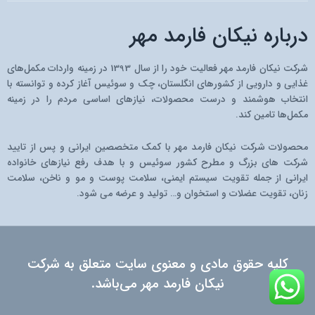
g
r
n
o
b
r
a
-
o
e
درباره نیکان فارمد مهر
a
m
a
k
m
p
a
شرکت نیکان فارمد مهر فعالیت خود را از سال 1393 در زمینه واردات مکمل‌های
r
غذایی و دارویی از کشو‌رهای انگلستان، چک و سوئیس آغاز کرده و توانسته با
a
انتخاب هوشمند و درست محصولات، نیازهای اساسی مردم را در زمینه
t
مکمل‌ها تامین کند.
محصولات شرکت نیکان فارمد مهر با کمک متخصصین ایرانی و پس از تایید
شرکت های بزرگ و مطرح کشور سوئیس و با هدف رفع نیازهای خانواده
ایرانی از جمله تقویت سیستم ایمنی، سلامت پوست و مو و ناخن، سلامت
زنان، تقویت عضلات و استخوان و… تولید و عرضه می شود.
کلیه حقوق مادی و معنوی سایت متعلق به شرکت
نیکان فارمد مهر می‌باشد.