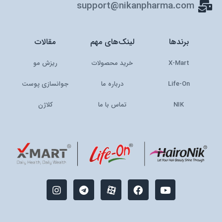
support@nikanpharma.com
برندها
لینک‌های مهم
مقالات
X-Mart
خرید محصولات
ریزش مو
Life-On
درباره ما
جوانسازی پوست
NIK
تماس با ما
کلاژن
I
T
M
F
Y
n
e
-
a
o
s
l
i
c
u
t
e
c
e
t
a
g
o
b
u