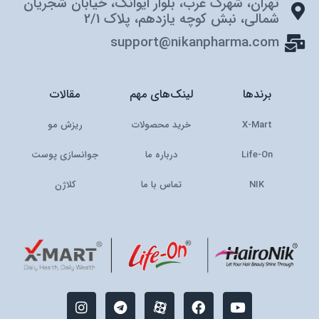
تهران، شهرک غرب، بلوار ایوانک، خیابان شجریان
شمالی، نبش کوچه یازدهم، پلاک 2/1
support@nikanpharma.com
برندها
لینک‌های مهم
مقالات
X-Mart
خرید محصولات
ریزش مو
Life-On
درباره ما
جوانسازی پوست
NIK
تماس با ما
کلاژن
I
T
M
F
Y
n
e
-
a
o