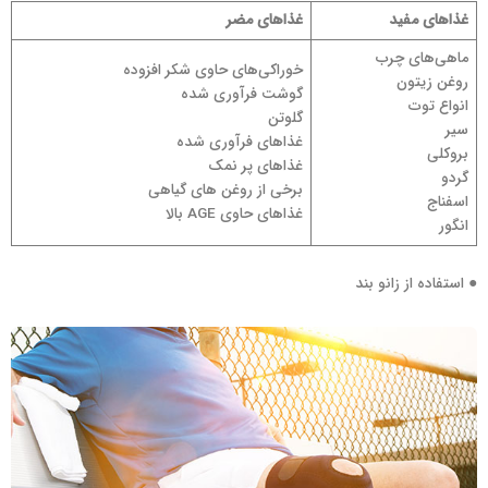
غذاهای مفید
غذاهای مضر
ماهی‌های چرب
خوراکی‌های حاوی شکر افزوده
روغن زیتون
گوشت فرآوری شده
انواع توت
گلوتن
سیر
غذاهای فرآوری شده
بروکلی
غذاهای پر نمک
گردو
برخی از روغن های گیاهی
اسفناج
غذاهای حاوی AGE‌ بالا
انگور
● استفاده از زانو بند