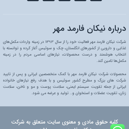
s
l
i
c
u
t
e
c
e
t
a
g
o
b
u
g
r
n
o
b
r
a
-
o
e
درباره نیکان فارمد مهر
a
m
a
k
m
p
a
شرکت نیکان فارمد مهر فعالیت خود را از سال 1393 در زمینه واردات مکمل‌های
r
غذایی و دارویی از کشو‌رهای انگلستان، چک و سوئیس آغاز کرده و توانسته با
a
انتخاب هوشمند و درست محصولات، نیازهای اساسی مردم را در زمینه
t
مکمل‌ها تامین کند.
محصولات شرکت نیکان فارمد مهر با کمک متخصصین ایرانی و پس از تایید
شرکت های بزرگ و مطرح کشور سوئیس و با هدف رفع نیازهای خانواده
ایرانی از جمله تقویت سیستم ایمنی، سلامت پوست و مو و ناخن، سلامت
زنان، تقویت عضلات و استخوان و… تولید و عرضه می شود.
کلیه حقوق مادی و معنوی سایت متعلق به شرکت