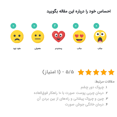
احساس خود را درباره این مقاله بگویید
0
0
2
0
0
جذاب
جالب
پسندیدم
معمولی
مفید نبود
2
3
درمان چروک صورت
5/5 - (1 امتیاز)
مقالات مرتبط:
چروک دور چشم
درمان چربی پوست صورت با 10 راهکار فوق‌العاده
چین و چروک پیشانی و راه‌های از بین بردن آن
درمان خانگی جوش صورت