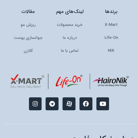
برندها
لینک‌های مهم
مقالات
X-Mart
خرید محصولات
ریزش مو
Life-On
درباره ما
جوانسازی پوست
NIK
تماس با ما
کلاژن
I
T
M
F
Y
n
e
-
a
o
s
l
i
c
u
t
e
c
e
t
a
g
o
b
u
g
r
n
o
b
r
a
-
o
e