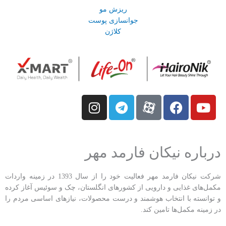
ریزش مو
جوانسازی پوست
کلاژن
I
T
M
F
Y
n
e
-
a
o
s
l
i
c
u
t
e
c
e
t
u
b
o
g
a
درباره نیکان فارمد مهر
g
r
n
o
b
r
a
-
o
e
شرکت نیکان فارمد مهر فعالیت خود را از سال 1393 در زمینه واردات
a
m
a
k
مکمل‌های غذایی و دارویی از کشو‌رهای انگلستان، چک و سوئیس آغاز کرده
p
m
و توانسته با انتخاب هوشمند و درست محصولات، نیازهای اساسی مردم را
در زمینه مکمل‌ها تامین کند.
a