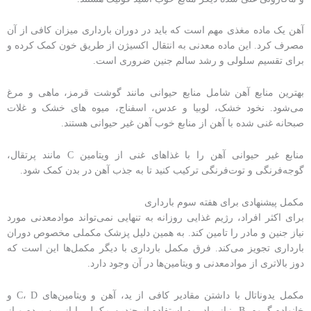
آهن یک ماده مغذی مهم است که باید در دوران بارداری میزان کافی از آن
مصرف کرد. این ماده معدنی به انتقال اکسیژن از طریق خون کمک کرده و
برای تقسیم سلولی و رشد سالم جنین ضروری است.
بهترین منابع آهن شامل منابع حیوانی مانند گوشت قرمز، ماهی و مرغ
می‌شود. نخود خشک، لوبیا و عدس، اسفناج، میوه های خشک و غلات
صبحانه غنی شده با آهن از منابع خوب آهن غیر حیوانی هستند.
منابع غیر حیوانی آهن را با غذاهای غنی از ویتامین C مانند پرتقال،
گوجه‌فرنگی و توت‌فرنگی ترکیب کنید تا به جذب آهن در بدن کمک شود.
مکمل پیشنهادی برای هفته سوم بارداری
برای اکثر افراد، رژیم غذایی روزانه به تنهایی نمی‌تواند مواد‌معدنی مورد
نیاز جنین و مادر را تامین کند. به همین دلیل پزشک مکملی مخصوص دوران
بارداری تجویز می‌کند. فرق مکمل بارداری با دیگر مکمل‌ها این است که
دوز بالاتری از موادمعدنی و ویتامین‌ها در آن وجود دارد.
مکمل یدوناتال با داشتن مقادیر کافی از ید، آهن و ویتامین‌های C، D و
خانواده گروه B، نیاز مادر به استفاده از چندین مکمل را از بین برده و از