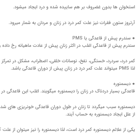
استخوان ها بدون غضروف بر هم ساییده شده و درد ایجاد می­شود.
آرتروز ستون فقرات نیز علت کمر درد در زنان و مردان به شمار می­رود.
● سندرم پیش از قاعدگی یا PMS
سندرم پیش از قاعدگی اغلب در اکثر زنان پیش از عادت ماهیانه رخ داده و
کمر درد، سردرد، خستگی، نفخ، نوسانات خلقی، اضطراب، مشکل در تمرکز و …
لذا PMS می­تواند علت کمر درد در زنان پیش از دوران قاعدگی باشد.
● دیسمنوره
قاعدگی بسیار دردناک در زنان را دیسمنوره می­گویند. اغلب این قاعدگی در زنان زیر 20 سال که سیگاری بوده و سابقه خانوادگی قاعدگی های خطرناک 
دیسمنوره سبب می­گردد تا زنان در طول دوران قاعدگی خونریزی های شدید دا
از علل ایجاد دیسمنوره به حساب آیند.
یکی از علائم دیسمنوره کمر درد است، لذا دیسمنوره را نیز می­توان از علت ک