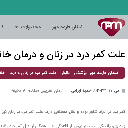
فتن
ه
حتوا
نیکان فارمد مهر
محصولات
کا
علت کمر درد در زنان و درمان خا
نیکان فارمد مهر
پزشکی
بانوان
علت کمر درد در زنان و درمان خا
می 17, 2023
حمید ایرانی
زمان تقریبی مطالعه:
9
دقیقه
کمر درد در افراد شایع بوده و علل مختلفی دارد. علت کمر درد در زنان نیز
بارداری، یائسگی، سندرم پیش از قاعدگی و … همگی از علل کمر درد زنانه ب