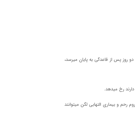
و روز پس از قاعدگی به پایان می­رسد،
 رحم و بیماری التهابی لگن می­توانند