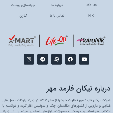
Life-On
درباره ما
جوانسازی پوست
NIK
تماس با ما
کلاژن
I
T
M
F
Y
n
e
-
a
o
s
l
i
c
u
t
e
c
e
t
a
g
o
b
u
g
r
n
o
b
r
a
-
o
e
درباره نیکان فارمد مهر
a
m
a
k
m
p
a
شرکت نیکان فارمد مهر فعالیت خود را از سال 1393 در زمینه واردات مکمل‌های
r
غذایی و دارویی از کشو‌رهای انگلستان، چک و سوئیس آغاز کرده و توانسته با
a
انتخاب هوشمند و درست محصولات، نیازهای اساسی مردم را در زمینه