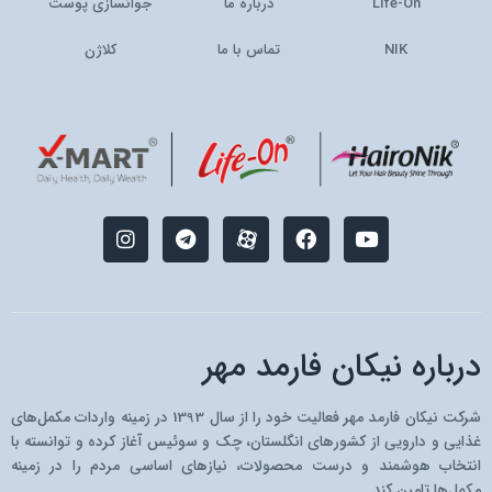
Life-On
درباره ما
جوانسازی پوست
NIK
تماس با ما
کلاژن
I
T
M
F
Y
n
e
-
a
o
s
l
i
c
u
t
e
c
e
t
a
g
o
b
u
g
r
n
o
b
r
a
-
o
e
درباره نیکان فارمد مهر
a
m
a
k
m
p
a
شرکت نیکان فارمد مهر فعالیت خود را از سال 1393 در زمینه واردات مکمل‌های
r
غذایی و دارویی از کشو‌رهای انگلستان، چک و سوئیس آغاز کرده و توانسته با
a
انتخاب هوشمند و درست محصولات، نیازهای اساسی مردم را در زمینه
t
مکمل‌ها تامین کند.