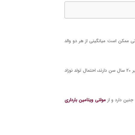
زنی ممکن است میانگینی از هر دو والد
مطالعات نشان داده است که مادران کم سن‌تر، نوزادان سبک‌تری به دنیا می‌اورند و روند وزن گیری جنین در آن‌ها کندتر پیش می‌رود. مادرانی که زیر 20 سال سن دارند، احتمال تولد نوزاد
جنین دارد و از
مولتی ویتامین بارداری