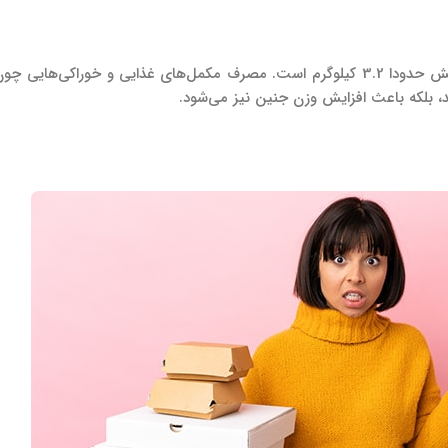
در انتهای سه ماهه سوم بارداری جنین 46 تا 51 سانتی متر است و وزنش حدودا 3.2 کیلوگرم است. مصرف مکمل
ند، بلکه باعث افزایش وزن جنین نیز می‌شود.