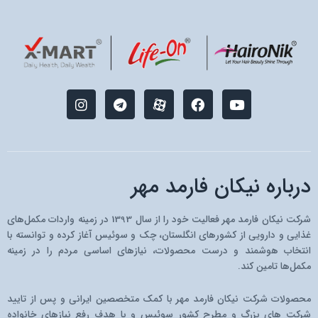
I
T
M
F
Y
n
e
-
a
o
s
l
i
c
u
t
e
c
e
t
a
g
o
b
u
g
r
n
o
b
r
a
-
o
e
درباره نیکان فارمد مهر
a
m
a
k
m
p
a
شرکت نیکان فارمد مهر فعالیت خود را از سال 1393 در زمینه واردات مکمل‌های
r
غذایی و دارویی از کشو‌رهای انگلستان، چک و سوئیس آغاز کرده و توانسته با
a
انتخاب هوشمند و درست محصولات، نیازهای اساسی مردم را در زمینه
t
مکمل‌ها تامین کند.
محصولات شرکت نیکان فارمد مهر با کمک متخصصین ایرانی و پس از تایید
شرکت های بزرگ و مطرح کشور سوئیس و با هدف رفع نیازهای خانواده