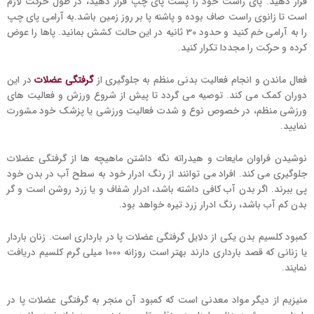
قرار دهید. پای راست خود را پشت پای چپ قرار دهید، در طول حرکت لازم
است تا زانوی راست صاف بوده و پاشنه پا بر روز زمین باشد.به آرامی پای چپ
را به آرامی خم کنید و حدود 30 ثانیه در این حالت کشش بمانید. پاها را عوض
کرده و حرکت را مجددا تکرار کنید.
فعال ماندن و انجام فعالیت بدنی منظم به جلوگیری از
گرفتگی عضلات
در این
دوران کمک می کند. توصیه می گردد تا پیش از شروع ورزش و فعالیت های
ورزشی منظم، در خصوص نوع و شدت فعالیت ورزشی یا پزشک خود مشورت
نمایید.
نوشیدن فراوان مایعات و هیدراته نگه داشتن ماهیچه ها از گرفتگی عضلات
جلوگیری می کند. افراد می توانند از رنگ ادرار خود به سطح آب در بدن خود
پی ببرند. اگر بدن آب کافی داشته باشد، ادرار شفاف و یا زرد روشن است و گر
بدن کم آب باشد، رنگ ادرار زرد تیره خواهد بود.
کمبود کلسیم بدن یکی از دلایل گرفتگی عضلات پا در بارداری است. زنان باردار
یا زنانی که قصد بارداری دارند بهتر است روزانه 1000 میلی گرم کلسیم دریافت
نمایند.
منیزیم از دیگر مواد معدنی است که کمبود آن منجر به گرفتگی عضلات پا در