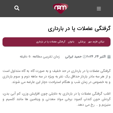
فتن
ه
حتوا
گرفتگی عضلات پا در بارداری
گرفتگی عضلات پا در بارداری
نیکان فارمد مهر
پزشکی
بانوان
اکتبر 24, 2024
حمید ایرانی
زمان تقریبی مطالعه:
6
دقیقه
گرفتگی عضلات پا در بارداری در حد خفیف و به صورت گاه به گاه متداول است
و از هر سه مادر باردار حداقل یک نفر به ویژه در سه ماهه دوم و سوم بارداری
و به خصوص در زمان شب و هنگام استراحت دچار این عارضه می شوند.
اغلب گرفتگی عضلات پا در بارداری به دلایلی چون افزایش وزن، کم آبی بدن،
گردش حون کندتر، کمبود برخی مواد معدنی و ویتامین ها مانند کلسیم و
منیزیم و … رخ می دهد.