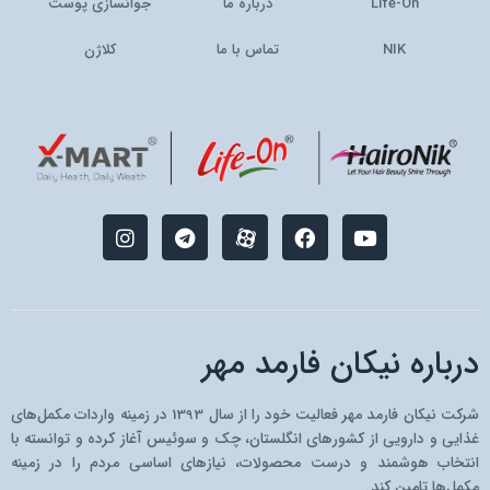
Life-On
درباره ما
جوانسازی پوست
NIK
تماس با ما
کلاژن
I
T
M
F
Y
n
e
-
a
o
s
l
i
c
u
t
e
c
e
t
a
g
o
b
u
g
r
n
o
b
r
a
-
o
e
درباره نیکان فارمد مهر
a
m
a
k
m
p
a
شرکت نیکان فارمد مهر فعالیت خود را از سال 1393 در زمینه واردات مکمل‌های
r
غذایی و دارویی از کشو‌رهای انگلستان، چک و سوئیس آغاز کرده و توانسته با
a
انتخاب هوشمند و درست محصولات، نیازهای اساسی مردم را در زمینه
t
مکمل‌ها تامین کند.