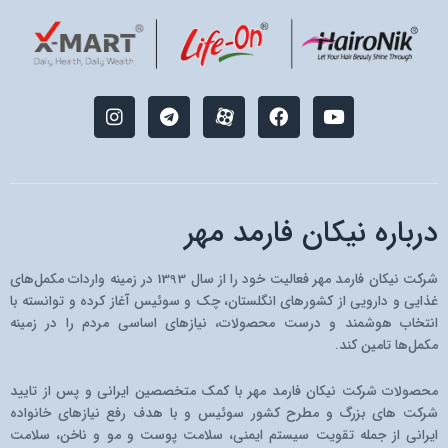
I
T
M
F
Y
n
e
-
a
o
s
l
i
c
u
t
e
c
e
t
a
g
o
b
u
g
r
n
o
b
r
a
-
o
e
درباره نیکان فارمد مهر
a
m
a
k
m
p
a
شرکت نیکان فارمد مهر فعالیت خود را از سال 1393 در زمینه واردات مکمل‌های
r
غذایی و دارویی از کشو‌رهای انگلستان، چک و سوئیس آغاز کرده و توانسته با
a
انتخاب هوشمند و درست محصولات، نیازهای اساسی مردم را در زمینه
t
مکمل‌ها تامین کند.
محصولات شرکت نیکان فارمد مهر با کمک متخصصین ایرانی و پس از تایید
شرکت های بزرگ و مطرح کشور سوئیس و با هدف رفع نیازهای خانواده
ایرانی از جمله تقویت سیستم ایمنی، سلامت پوست و مو و ناخن، سلامت