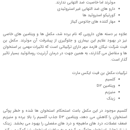
موثرند اما خاصیت ضد التهابی ندارند.
دارو های ضد التهابی غیر استروئیدی
کورتیکو استروئید ها
مهار کننده های جانوس کیناز
علاوه بر دسته های دارویی که نام برده شد، مکمل ها و ویتامین های خاصی
نیز در بهبود علایم این بیماری و جلوگیری از پیشرفت آن موثرند. مکمل بن
فیت شرکت نیکان فارمد مهر دارای ترکیباتی است که تاثیرات مهمی بر استخوان
ها و مفاصل می گذارند، به همین جهت در درمان آرتریت روماتوئید بسیار تاثیر
گذار است.
ترکیبات مکمل بن فیت ایکس مارت
کلسیم
ویتامین D3
منیزیم
زینک
کلسیم موجود در این مکمل باعث استحکام استخوان ها شده و خطر پوکی
استخوان را کاهش می دهد، ویتامین D3 جذب کلسیم را بالا برده و منیزیم
ضعف عضلات، درد های ماهیچه و درد های مفصلی را بهبود می بخشد. زینک
نیز از تحلیل استخوان جلوگیری کرده و به ساخت استخوان نیز کمک می کند.