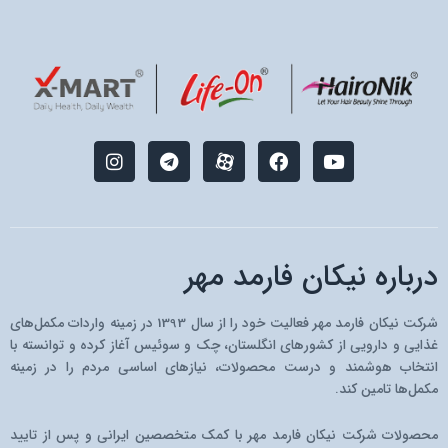
I
T
M
F
Y
n
e
-
a
o
s
l
i
c
u
t
e
c
e
t
a
g
o
b
u
g
r
n
o
b
r
a
-
o
e
درباره نیکان فارمد مهر
a
m
a
k
m
p
a
شرکت نیکان فارمد مهر فعالیت خود را از سال 1393 در زمینه واردات مکمل‌های
r
غذایی و دارویی از کشو‌رهای انگلستان، چک و سوئیس آغاز کرده و توانسته با
a
انتخاب هوشمند و درست محصولات، نیازهای اساسی مردم را در زمینه
t
مکمل‌ها تامین کند.
محصولات شرکت نیکان فارمد مهر با کمک متخصصین ایرانی و پس از تایید