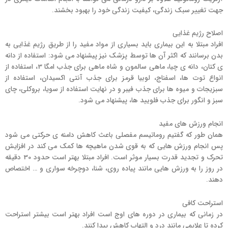
جهت تغییر سبک زندگی، کیفیت زندگی خود را بهبود بخشند.
اصلاح رژیم غذایی
افراد مبتلا به این بیماری باید بسیاری از مواد مفید را از طریق رژیم غذایی به
بدن برسانند که اکثر آن ها توسط پزشک نیز پیشنهاد می شود: استفاده از دانه
ی کتان، دانه ی چیا، ماهی سالمون و شاه ماهی برای جذب امگا 3، استفاده از
انواع توت ها، اسفناج، لوبیا قرمز برای جذب آنتی اکسیدان، استفاده از
سبزیجات و میوه ها برای جذب فیبر و در نهایت استفاده از سویا، بروکلی، چای
سبز و انگور برای جذب فلویید ها، پیشنهاد می شود.
انجام ورزش های مفید
همان طور که گفتیم روماتیسم مفصلی باعث کاهش دامنه ی حرکتی می شود
پس انجام ورزش هایی که به قوی شدن ماهیچه ها کمک می کند در افزایش
تحرک و تجدید قدرت بسیار موثر است. افراد مبتلا بهتر است حدود 30 دقیقه
در روز را به ورزش هایی مانند پیاده روی، شنا، دوچرخه سواری و … اختصاص
دهند.
استراحت کافی
در زمانی که بیماری در دوره های اوج است افراد بهتر است بیشتر استراحت
کرده تا علایمی مانند درد و التهاب کاهش پیدا کنند.