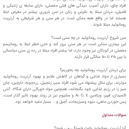
افراد چاق، دارای آسیب دیدگی های قبلی مفصلی، دارای سابقه ی ژنتیکی و
فامیلی، مردان مبتلا به نقرس و زنان در سن باروری بیشتر در معرض ابتلا
هستند اما در واقع همه ممکن است در هر سنی و هر شرایطی به آرتریت
روماتوئید مبتلا شوند.
سن شروع آرتریت روماتوئید در چه سنی است؟
این بیماری ممکن است در هر سنی بروز کند و حتی خطر ابتلا به روماتیسم
مفصلی در کودکان نیز وجود دارد، اما بیشتر افراد مبتلا در رده ی سنی میانسالی
یا بین 35 تا 50 سالگی قرار دارند.
برای درمان آرتریت روماتوئید چه بخوریم؟
بسیاری از مواد غذایی و گیاهان در کاهش علایم و بهبود آرتریت روماتوئید
موثرند، برای مثال پیشنهاد می شود افراد سیر، زنجبیل، زردچوبه، دارچین، چای
سبز را در رژیم غذایی خود بگنجانند، همچنین مواد خوراکی دارای امگا3، آنتی
اکسیدان، فیبر، ویتامین A، C، E و سلنیوم نیز در روند بهبود تاثیر گذار است،
پس خوردن ماهی، میوه وسبزیجات، آجیل و … بسیار مفید خواهد بود.
سوالات متداول
آیا آرتریت روماتوئید باعث خستگی می شود؟