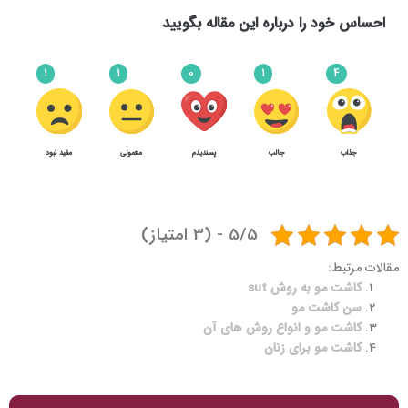
احساس خود را درباره این مقاله بگویید
1
1
0
1
4
جذاب
جالب
پسندیدم
معمولی
مفید نبود
7
4
ریزش مو بعد از کاشت مو
5/5 - (3 امتیاز)
مقالات مرتبط:
کاشت مو به روش sut
سن کاشت مو
کاشت مو و انواع روش های آن
کاشت مو برای زنان