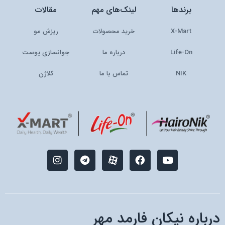
برندها
لینک‌های مهم
مقالات
X-Mart
خرید محصولات
ریزش مو
Life-On
درباره ما
جوانسازی پوست
NIK
تماس با ما
کلاژن
I
T
M
F
Y
n
e
-
a
o
s
l
i
c
u
t
e
c
e
t
a
g
o
b
u
g
r
n
o
b
r
a
-
o
e
درباره نیکان فارمد مهر
a
m
a
k