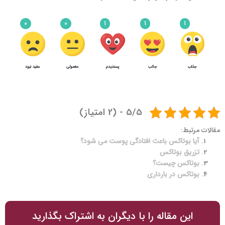
0
0
1
1
1
جذاب
جالب
پسندیدم
معمولی
مفید نبود
3
4
عوارض بوتاکس و ناگفته‌های آن
5/5 - (2 امتیاز)
مقالات مرتبط:
آیا بوتاکس باعث افتادگی پوست می شود؟
تزریق بوتاکس
بوتاکس چیست؟
بوتاکس در بارداری
این مقاله را با دیگران به اشتراک بگذارید