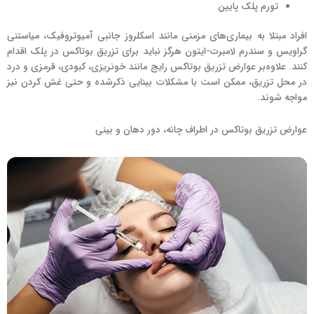
تورم پلک پایین
افراد مبتلا به بیماری‌های مزمنی مانند اسکلروز جانبی آمیوتروفیک، میاستنی
گراویس و سندرم لامبرت-ایتون هرگز نباید برای تزریق بوتاکس در پلک اقدام
کنند. علاوه‌بر عوارض تزریق بوتاکس رایج مانند خونریزی، کبودی، قرمزی و درد
در محل تزریق، ممکن است با مشکلات بینایی ذکرشده و حتی غش کردن نیز
مواجه شوند.
عوارض تزریق بوتاکس در اطراف چانه، دور دهان و بینی