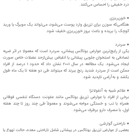
درد خفیفی را احساس می‌کنند.
● خون‌ریزی
هنگامی‌که سوزن برای تزریق وارد پوست می‌شود، می‌تواند یک مویرگ یا ورید
کوچک را بریده و باعث بروز خون‌ریزی خفیف شود.
● سردرد
یکی از رایج‌ترین عوارض بوتاکس پیشانی، سردرد است که معمولا در اثر ضربه
تصادفی به استخوان جلویی پیشانی یا انقباض بیش‌ازحد عضلات خاص صورت
ایجاد می‌شود. یک مطالعه در سال 2001 نشان داد که حدود 1 درصد از افراد
ممکن است از سردرد شدید رنج ببرند که می‎تواند طی دو هفته تا یک ماه طول
بکشد و به‌آرامی ناپدید شود.
● علائم شبیه به آنفولانزا
برخی از افراد با عوارض تزریق بوتاکس مانند عفونت دستگاه تنفسی فوقانی
همراه با تب و خستگی مواجه می‌شوند و معمولاً طی چند روز تا چند هفته
اول، با مصرف دارو برطرف می‌شود.
● ناراحتی گوارشی
بعضی از عوارض تزریق بوتاکس در پیشانی شامل ناراحتی معده، حالت تهوع یا