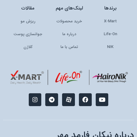
برندها
لینک‌های مهم
مقالات
X-Mart
خرید محصولات
ریزش مو
Life-On
درباره ما
جوانسازی پوست
NIK
تماس با ما
کلاژن
I
T
M
F
Y
n
e
-
a
o
s
l
i
c
u
t
e
c
e
t
a
g
o
b
u
g
r
n
o
b
r
a
-
o
e
درباره نیکان فارمد مهر
a
m
a
k