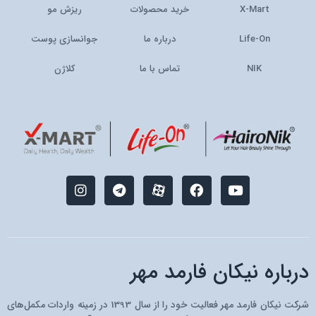
X-Mart
خرید محصولات
ریزش مو
Life-On
درباره ما
جوانسازی پوست
NIK
تماس با ما
کلاژن
I
T
M
F
Y
n
e
-
a
o
s
l
i
c
u
t
e
c
e
t
a
g
o
b
u
g
r
n
o
b
r
a
-
o
e
درباره نیکان فارمد مهر
a
m
a
k
m
p
a
شرکت نیکان فارمد مهر فعالیت خود را از سال 1393 در زمینه واردات مکمل‌های
r